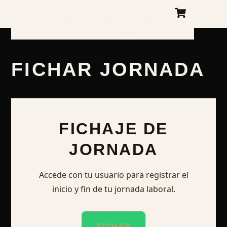
Cart
Skip
E50 Training Club
Me
to
content
EL MEJOR CONCEPTO DE ENTRENAMIENTO DEL MUNDO
FICHAR JORNADA
FICHAJE DE
JORNADA
Accede con tu usuario para registrar el
inicio y fin de tu jornada laboral.
FICHAR