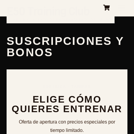
Cart
Skip
E50 Training Club
Me
to
content
EL MEJOR CONCEPTO DE ENTRENAMIENTO DEL MUNDO
SUSCRIPCIONES Y
BONOS
E50 IBIZA · TARIFAS
ELIGE CÓMO
QUIERES ENTRENAR
Oferta de apertura con precios especiales por
tiempo limitado.