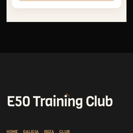
Back
E50 Training Club
To
Top
HOME
GALICIA
IBIZA
CLUB