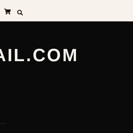
Cart
Search
IL.COM