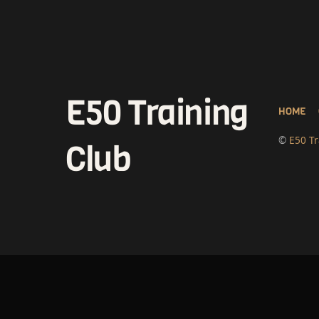
E50 Training
HOME
©
E50 Tr
Club