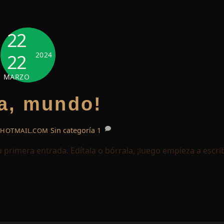
22
22
2024
MARZO
a, mundo!
Sin categoría
1
HOTMAIL.COM
primera entrada. Edítala o bórrala, ¡luego empieza a escrib