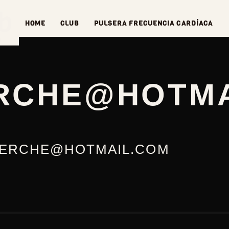
b
HOME
CLUB
PULSERA FRECUENCIA CARDÍACA
O
RCHE@HOTMA
ERCHE@HOTMAIL.COM