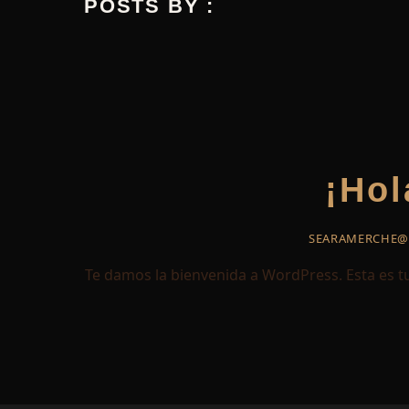
POSTS BY :
¡Hol
SEARAMERCHE@
Te damos la bienvenida a WordPress. Esta es tu 