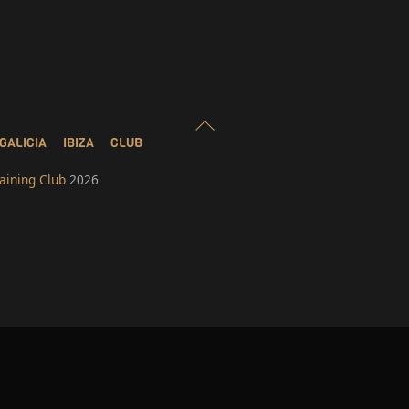
Back
To
GALICIA
IBIZA
CLUB
Top
aining Club
2026