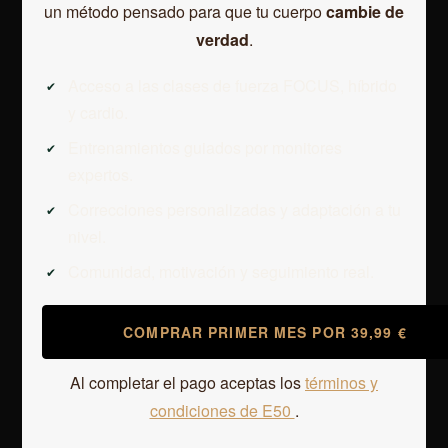
un método pensado para que tu cuerpo
cambie de
verdad
.
Acceso a las clases de fuerza FOCUS, híbrido
y cardio.
Entrenamientos guiados por monitores
expertos.
Correcciones personalizadas y adaptación a tu
nivel.
Comunidad, motivación y seguimiento real.
COMPRAR PRIMER MES POR 39,99 €
Al completar el pago aceptas los
términos y
condiciones de E50
.