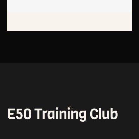
Back
E50 Training Club
To
Top