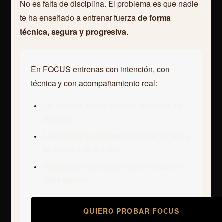
No es falta de disciplina. El problema es que nadie
te ha enseñado a entrenar fuerza
de forma
técnica, segura y progresiva
.
En FOCUS entrenas con intención, con
técnica y con acompañamiento real:
Un monitor te corrige en el momento, no
después.
Las cargas se adaptan a tu nivel, no al de
la persona de al lado.
Sabes qué haces y por qué lo haces en
cada sesión.
QUIERO PROBAR FOCUS