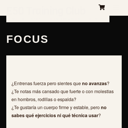
Cart
Skip
E50 Training Club
Me
to
content
EL MEJOR CONCEPTO DE ENTRENAMIENTO DEL MUNDO
FOCUS
¿Entrenas fuerza pero sientes que
no avanzas
?
¿Te notas más cansado que fuerte o con molestias
en hombros, rodillas o espalda?
¿Te gustaría un cuerpo firme y estable, pero
no
sabes qué ejercicios ni qué técnica usar
?