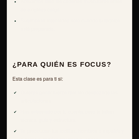
Activamos bien las cadenas musculares antes
de exigirles carga.
Subimos la intensidad solo cuando tu técnica
está preparada.
¿PARA QUIÉN ES FOCUS?
Esta clase es para ti si:
Quieres ganar fuerza real sin destrozarte las
articulaciones.
Has entrenado por tu cuenta, pero te faltan
técnica, guía y estructura.
Te preocupan tus rodillas, hombros o espalda y