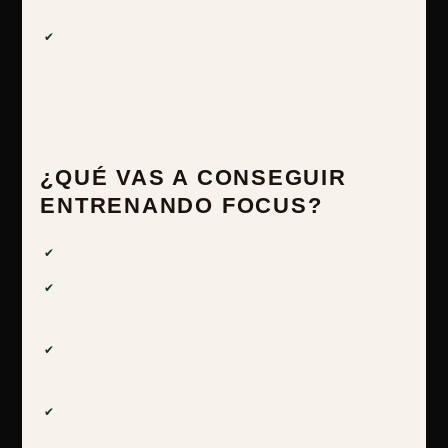
quieres cuidarlos mientras avanzas.
Buscas un cuerpo fuerte, firme y estable, no
solo “cansarte” en el gimnasio.
¿QUÉ VAS A CONSEGUIR
ENTRENANDO FOCUS?
Más fuerza útil para tu día a día.
Mejor postura y menos molestias en espalda,
cuello y hombros.
Articulaciones más seguras y estables al
moverte y entrenar.
Tono muscular visible, con un cuerpo más firme
y definido.